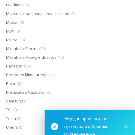
LG Klime
(10)
Maske za spoljasnje jedinice klime
(2)
Maxon
(0)
MDV
(0)
Midea
(13)
Mitsubishi Electric
(10)
Mitsubishi Heavy Industries
(15)
Panasonic
(9)
Parapetni klima uredjaji
(1)
Polar
(0)
Preciscivaci Vazduha
(2)
Samsung
(0)
TCL
(0)
Ниједан производ не
Tesla
(0)
одговара изабраним
Union
(0)
критеријумима.