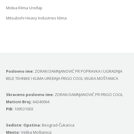
Midea Klima Uređaji
Mitsubishi Heavy Industries klima
Poslovno ime:
ZORAN DAMNJANOVIĆ PR POPRAVKA I UGRADNJA
BELE TEHNIKE I KLIMA UREĐAJA FRIGO COOL VELIKA MOŠTANICA
Skraceno poslovno ime:
ZORAN DAMNJANOVIĆ PR FRIGO COOL
Маticni Broj:
64240064
PIB:
109531003
Sediste: Opstina:
Beograd-Čukarica
Mesto:
Velika Moštanica