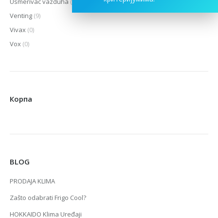
Usmerivac vazduha
(1)
Venting
(9)
Vivax
(0)
Vox
(0)
Корпа
BLOG
PRODAJA KLIMA
Zašto odabrati Frigo Cool?
HOKKAIDO Klima Uređaji