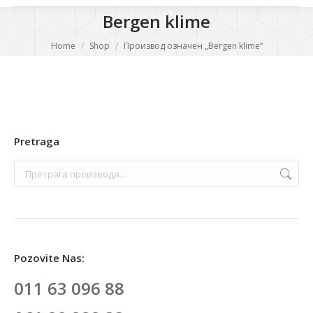
Bergen klime
You are here:
Home
Shop
Производ oзначен „Bergen klime“
Pretraga
Pozovite Nas:
011 63 096 88