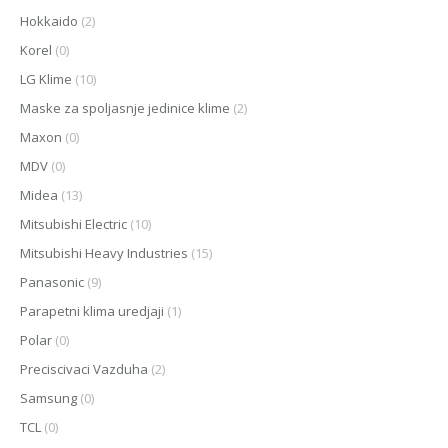
Hokkaido
(2)
Korel
(0)
LG Klime
(10)
Maske za spoljasnje jedinice klime
(2)
Maxon
(0)
MDV
(0)
Midea
(13)
Mitsubishi Electric
(10)
Mitsubishi Heavy Industries
(15)
Panasonic
(9)
Parapetni klima uredjaji
(1)
Polar
(0)
Preciscivaci Vazduha
(2)
Samsung
(0)
TCL
(0)