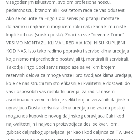
visegodisnjim iskustvom, svojom profesionalnoscu,
pedantnoscu, brzinom ali i kvalitetom rada ce vas oduseviti.
Ako se odlucite za Frigo Cool servis po pitanju montaze
dolazimo u najkacem mogucem roku cak i kada klimu niste
kupili kod nas (srpska posla). Znaci za sve “neverne Tome“
VRSIMO MONTAZU KLIMA UREDJAJA KOJI NISU KUPLJENI
KOD NAS. Isto tako radimo popravku i servise klima uredjaja
koje nismo mi predhodno postavljali tj. montirali ili servisirali.
Takodje Frigo Cool servis raspolaze sa velikim brojem
rezervnih delova za mnoge vrste i proizvodjace klima uredjaja,
koje ce nas strucni tim sto efikasnije i kvalitetnije dostaviti do
vas i osposobiti vas rashladni uredjaj za rad. U nasem
asortimanu rezervnih delo je veliki broj univerzalnih daljinskih
upravljaca.Dosta korisnika klima uredjaja ne zna da postoji
mogucnos kupovine novog daljinskog upravljaca.Cak i kod
najkvalitetnijih i najvecih proizvodjaca desi se kvar, lom,
gubitak daljinskog upravljaca, jer kao i kod daljinca za TV, uvek