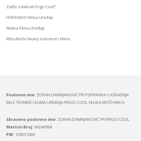
Zašto odabrati Frigo Cool?
HOKKAIDO Klima Uređaji
Midea Klima Uređaji
Mitsubishi Heavy Industries klima
Poslovno ime:
ZORAN DAMNJANOVIĆ PR POPRAVKA I UGRADNJA
BELE TEHNIKE I KLIMA UREĐAJA FRIGO COOL VELIKA MOŠTANICA
Skraceno poslovno ime:
ZORAN DAMNJANOVIĆ PR FRIGO COOL
Маticni Broj:
64240064
PIB:
109531003