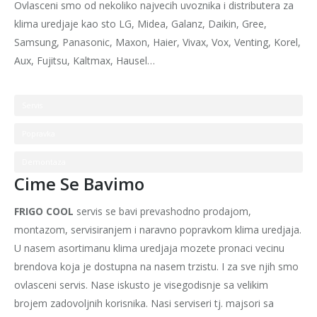
Ovlasceni smo od nekoliko najvecih uvoznika i distributera za
klima uredjaje kao sto LG, Midea, Galanz, Daikin, Gree,
Samsung, Panasonic, Maxon, Haier, Vivax, Vox, Venting, Korel,
Aux, Fujitsu, Kaltmax, Hausel…
Servis
Popravka
Demontaza
Cime Se Bavimo
FRIGO COOL
servis se bavi prevashodno prodajom,
montazom, servisiranjem i naravno popravkom klima uredjaja.
U nasem asortimanu klima uredjaja mozete pronaci vecinu
brendova koja je dostupna na nasem trzistu. I za sve njih smo
ovlasceni servis. Nase iskusto je visegodisnje sa velikim
brojem zadovoljnih korisnika. Nasi serviseri tj. majsori sa