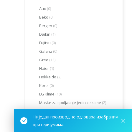
Aux
(0)
Beko
(0)
Bergen
(0)
Daikin
(1)
Fujitsu
(0)
Galanz
(0)
Gree
(13)
Haier
(1)
Hokkaido
(2)
Korel
(0)
LG Klime
(10)
Maske za spoljasnje jedinice klime
(2)
Maxon
(0)
Ниједан производ не одговара изабраним
MDV
(0)
критеријумима.
Midea
(13)