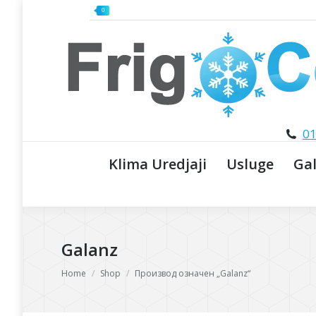
0
01
Klima Uredjaji
Usluge
Gal
Galanz
You are here:
Home
Shop
Производ oзначен „Galanz“