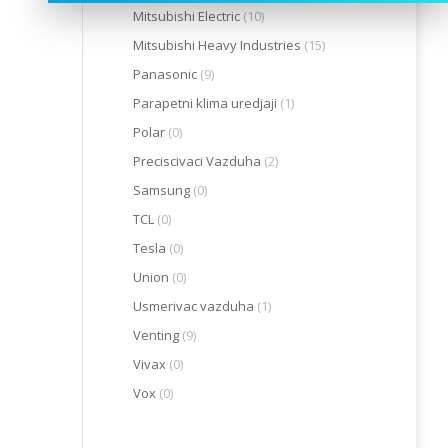
Mitsubishi Electric
(10)
Mitsubishi Heavy Industries
(15)
Panasonic
(9)
Parapetni klima uredjaji
(1)
Polar
(0)
Preciscivaci Vazduha
(2)
Samsung
(0)
TCL
(0)
Tesla
(0)
Union
(0)
Usmerivac vazduha
(1)
Venting
(9)
Vivax
(0)
Vox
(0)