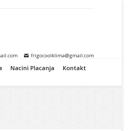
Search:
ail.com
frigocoolklima@gmail.com
a
Nacini Placanja
Kontakt