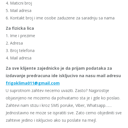
4. Maticni broj
5. Mail adresa
6. Kontakt broj i ime osobe zaduzene za saradnju sa nama
Za fizicka lica
1. Ime i prezime
2. Adresa
3. Broj telefona
4. Mail adresa
Za sve klijente zajednicko je da prijam podataka za
izdavanje predracuna ide iskljucivo na nasu mail adresu
frigoklima011@gmail.com
U suprotnom zahtev necemo uvaziti. Zasto? Najprostije
objasnjeno ne mozemo da pohvatamo sta je i gde ko poslao.
Zahtevi nam stizu i kroz SMS poruke, Viber, Whatsapp……
Jednostavno ne moze se ispratiti sve. Zato cemo objediniti sve
zahteve jedino i iskljucivo ako su poslate na mejl.