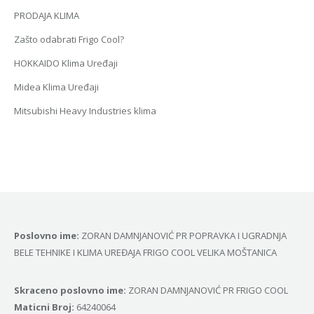
PRODAJA KLIMA
Zašto odabrati Frigo Cool?
HOKKAIDO Klima Uređaji
Midea Klima Uređaji
Mitsubishi Heavy Industries klima
Poslovno ime:
ZORAN DAMNJANOVIĆ PR POPRAVKA I UGRADNJA
BELE TEHNIKE I KLIMA UREĐAJA FRIGO COOL VELIKA MOŠTANICA
Skraceno poslovno ime:
ZORAN DAMNJANOVIĆ PR FRIGO COOL
Маticni Broj:
64240064