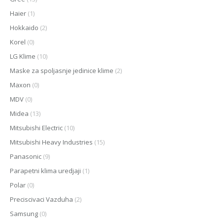
Haier
(1)
Hokkaido
(2)
Korel
(0)
LG Klime
(10)
Maske za spoljasnje jedinice klime
(2)
Maxon
(0)
MDV
(0)
Midea
(13)
Mitsubishi Electric
(10)
Mitsubishi Heavy Industries
(15)
Panasonic
(9)
Parapetni klima uredjaji
(1)
Polar
(0)
Preciscivaci Vazduha
(2)
Samsung
(0)