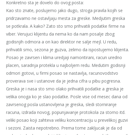
Konkretno sta je dovelo do ovog posta:
Kao sto znate, poslujemo jako dugo, stroga pravila kojih se
pridrzavamo ne ostavljaju mesta za greske. Medjutim greska
se potkrala. A kako? Zato sto smo prihvatili podatke firme na
viber. Verujuci klijentu da nema ko da nam posalje zbog
godisnjih odmora a on kao direktor ne salje mejl. U redu,
prihvatili smo, sezona je guzva, zelimo da ispostujemo klijenta.
Posao je zavrsen i klima uredjaji namontirani, racun uredno
placen, saradnja protekla u najboljem redu. Medutim godisnji
odmori gotovi, u firmi posao se nastavlja, racunovodstvo
proverava sve i ustanove da je jedna cifra u pibu pogresna.
Greska je i nasa sto smo olako prihvatili podatke a greska je
velika onoga ko je slao podatke. Posle vise od mesec dana od
zavrsenog posla ustanovljena je greska, sledi storniranje
racuna, izdrada novog, popunjavanje protokola za storno itd.
veliki posao koji zahteva veliku koncentraciju u prevelikoj guzvi
i sezoni. Zaista nepotrebno. Prema tome zakljucak je da od