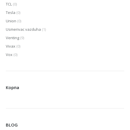
TCL
(0)
Tesla
(0)
Union
(0)
Usmerivac vazduha
(1)
Venting
(9)
Vivax
(0)
Vox
(0)
Корпа
BLOG