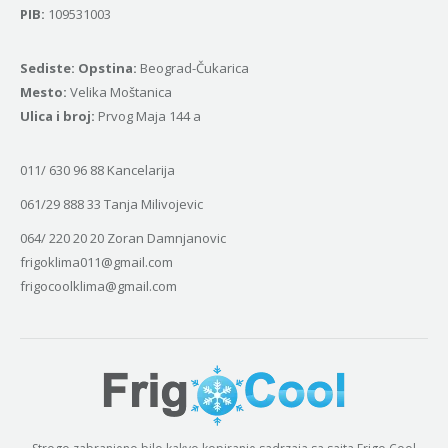
PIB:
109531003
Sediste: Opstina:
Beograd-Čukarica
Mesto:
Velika Moštanica
Ulica i broj:
Prvog Maja 144 a
011/ 630 96 88 Kancelarija
061/29 888 33 Tanja Milivojevic
064/ 220 20 20 Zoran Damnjanovic
frigoklima011@gmail.com
frigocoolklima@gmail.com