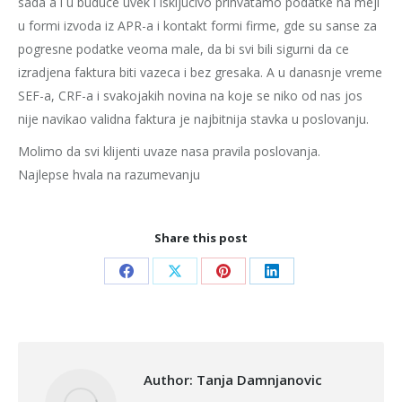
sada a i u buduce uvek i iskljucivo prihvatamo podatke na mejl
u formi izvoda iz APR-a i kontakt formi firme, gde su sanse za
pogresne podatke veoma male, da bi svi bili sigurni da ce
izradjena faktura biti vazeca i bez gresaka. A u danasnje vreme
SEF-a, CRF-a i svakojakih novina na koje se niko od nas jos
nije navikao validna faktura je najbitnija stavka u poslovanju.
Molimo da svi klijenti uvaze nasa pravila poslovanja.
Najlepse hvala na razumevanju
Share this post
Share
Share
Share
Share
on
on
on
on
Facebook
X
Pinterest
LinkedIn
Author:
Tanja Damnjanovic