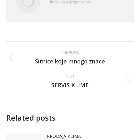
http://www.frigocool.rs
Post
PREVIOUS
navigation
Sitnice koje mnogo znace
Previous
post:
NEXT
SERVIS KLIME
Next
post:
Related posts
PRODAJA KLIMA