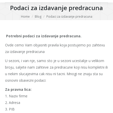
Podaci za izdavanje predracuna
You are here:
Home
Blog
Podaci za izdavanje predracuna
Potrebni podaci za izdavanje predracuna.
Ovde cemo Vam objasniti pravila koja postujemo po zahtevu
za izdavanje predracuna
U sezoni, i van nje, samo sto je u sezoni ucestalije u velikom
broju, saljete nam zahteve za predracune koji nisu kompletni ili
u nekim slucajevima cak nisu ni tacni. Mnogi ne znaju sta su
osnovni obavezni podaci:
Za pravna lica:
1. Naziv firme
2. Adresa
3. PIB