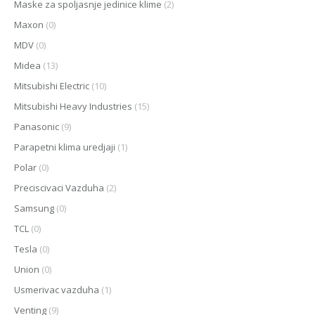
Maske za spoljasnje jedinice klime
(2)
Maxon
(0)
MDV
(0)
Midea
(13)
Mitsubishi Electric
(10)
Mitsubishi Heavy Industries
(15)
Panasonic
(9)
Parapetni klima uredjaji
(1)
Polar
(0)
Preciscivaci Vazduha
(2)
Samsung
(0)
TCL
(0)
Tesla
(0)
Union
(0)
Usmerivac vazduha
(1)
Venting
(9)