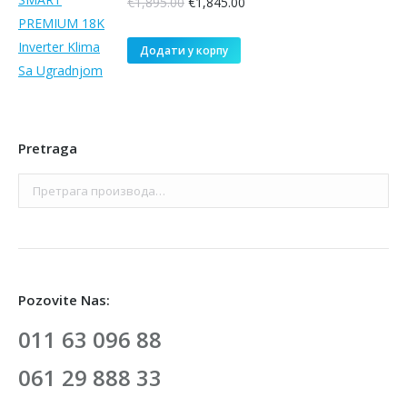
Оригинална
Тренутна
€
1,895.00
€
1,845.00
цена
цена
је
је:
Додати у корпу
била:
€1,845.00.
€1,895.00.
Pretraga
Pozovite Nas:
011 63 096 88
061 29 888 33