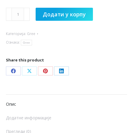
је
је:
GREE
била:
€910.00.
Додати у корпу
PULAR
€955.00.
Smart
Категорија:
Gree
EcoPlus
18k
Ознака:
Gree
Inverter
sa
Share this product
Ugradnjom
количина
Share
Share
Share
Share
on
on
on
on
Facebook
X
Pinterest
LinkedIn
Опис
Додатне информације
Прегледи (0)