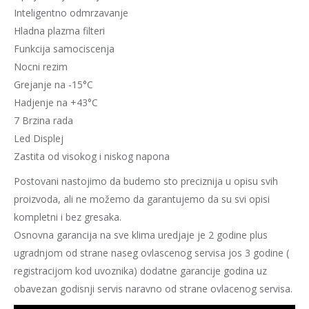
Inteligentno odmrzavanje
Hladna plazma filteri
Funkcija samociscenja
Nocni rezim
Grejanje na -15°C
Hadjenje na +43°C
7 Brzina rada
Led Displej
Zastita od visokog i niskog napona
Postovani nastojimo da budemo sto preciznija u opisu svih
proizvoda, ali ne možemo da garantujemo da su svi opisi
kompletni i bez gresaka.
Osnovna garancija na sve klima uredjaje je 2 godine plus
ugradnjom od strane naseg ovlascenog servisa jos 3 godine (
registracijom kod uvoznika) dodatne garancije godina uz
obavezan godisnji servis naravno od strane ovlacenog servisa.