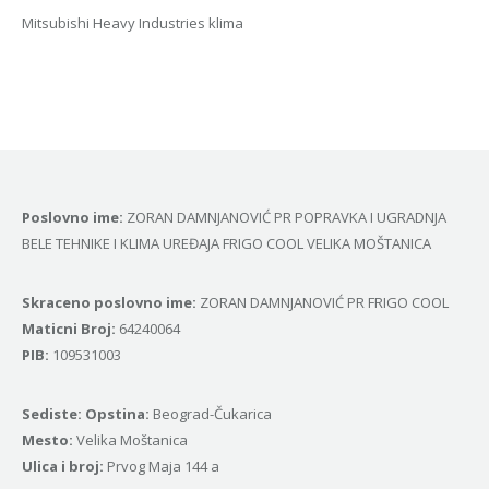
Mitsubishi Heavy Industries klima
Poslovno ime:
ZORAN DAMNJANOVIĆ PR POPRAVKA I UGRADNJA
BELE TEHNIKE I KLIMA UREĐAJA FRIGO COOL VELIKA MOŠTANICA
Skraceno poslovno ime:
ZORAN DAMNJANOVIĆ PR FRIGO COOL
Маticni Broj:
64240064
PIB:
109531003
Sediste: Opstina:
Beograd-Čukarica
Mesto:
Velika Moštanica
Ulica i broj:
Prvog Maja 144 a