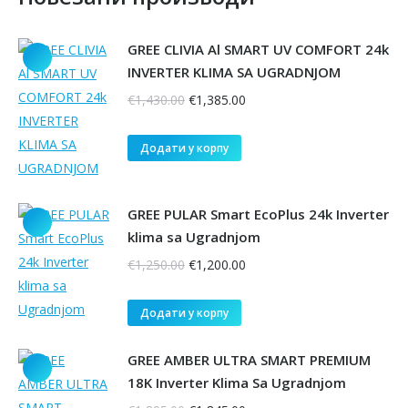
GREE CLIVIA Al SMART UV COMFORT 24k
INVERTER KLIMA SA UGRADNJOM
Оригинална
Тренутна
€
1,430.00
€
1,385.00
цена
цена
је
је:
Додати у корпу
била:
€1,385.00.
€1,430.00.
GREE PULAR Smart EcoPlus 24k Inverter
klima sa Ugradnjom
Оригинална
Тренутна
€
1,250.00
€
1,200.00
цена
цена
је
је:
Додати у корпу
била:
€1,200.00.
€1,250.00.
GREE AMBER ULTRA SMART PREMIUM
18K Inverter Klima Sa Ugradnjom