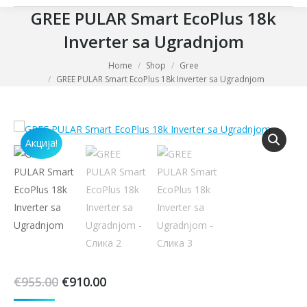
GREE PULAR Smart EcoPlus 18k
Inverter sa Ugradnjom
You are here:
Home
Shop
Gree
GREE PULAR Smart EcoPlus 18k Inverter sa Ugradnjom
Акција!
Оригинална
Тренутна
€
955.00
€
910.00
цена
цена