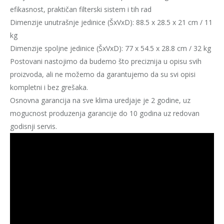
efikasnost, praktičan filterski sistem i tih rad
Dimenzije unutrašnje jedinice (ŠxVxD): 88.5 x 28.5 x 21 cm / 11
kg
Dimenzije spoljne jedinice (ŠxVxD): 77 x 54.5 x 28.8 cm / 32 kg
Postovani nastojimo da budemo što preciznija u opisu svih
proizvoda, ali ne možemo da garantujemo da su svi opisi
kompletni i bez grešaka.
Osnovna garancija na sve klima uredjaje je 2 godine, uz
mogucnost produzenja garancije do 10 godina uz redovan
godisnji servis.