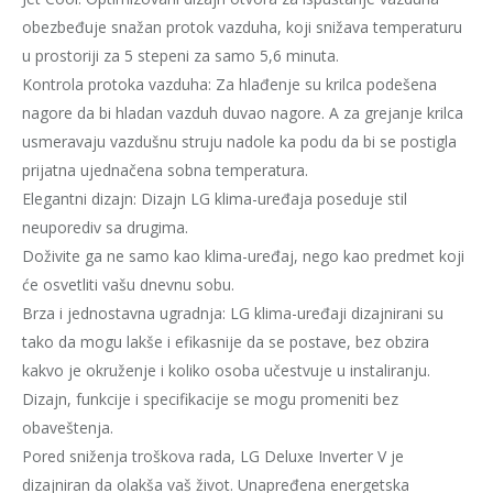
obezbeđuje snažan protok vazduha, koji snižava temperaturu
u prostoriji za 5 stepeni za samo 5,6 minuta.
Kontrola protoka vazduha: Za hlađenje su krilca podešena
nagore da bi hladan vazduh duvao nagore. A za grejanje krilca
usmeravaju vazdušnu struju nadole ka podu da bi se postigla
prijatna ujednačena sobna temperatura.
Elegantni dizajn: Dizajn LG klima-uređaja poseduje stil
neuporediv sa drugima.
Doživite ga ne samo kao klima-uređaj, nego kao predmet koji
će osvetliti vašu dnevnu sobu.
Brza i jednostavna ugradnja: LG klima-uređaji dizajnirani su
tako da mogu lakše i efikasnije da se postave, bez obzira
kakvo je okruženje i koliko osoba učestvuje u instaliranju.
Dizajn, funkcije i specifikacije se mogu promeniti bez
obaveštenja.
Pored sniženja troškova rada, LG Deluxe Inverter V je
dizajniran da olakša vaš život. Unapređena energetska