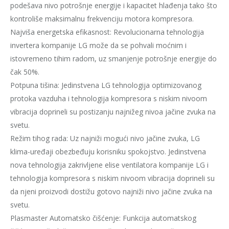
podešava nivo potrošnje energije i kapacitet hlađenja tako što
kontroliše maksimalnu frekvenciju motora kompresora.
Najviša energetska efikasnost: Revolucionarna tehnologija
invertera kompanije LG može da se pohvali moćnim i
istovremeno tihim radom, uz smanjenje potrošnje energije do
čak 50%.
Potpuna tišina: Jedinstvena LG tehnologija optimizovanog
protoka vazduha i tehnologija kompresora s niskim nivoom
vibracija doprineli su postizanju najnižeg nivoa jačine zvuka na
svetu.
Režim tihog rada: Uz najniži mogući nivo jačine zvuka, LG
klima-uređaji obezbeđuju korisniku spokojstvo. Jedinstvena
nova tehnologija zakrivljene elise ventilatora kompanije LG i
tehnologija kompresora s niskim nivoom vibracija doprineli su
da njeni proizvodi dostižu gotovo najniži nivo jačine zvuka na
svetu.
Plasmaster Automatsko čišćenje: Funkcija automatskog