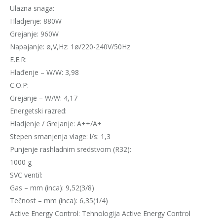
Ulazna snaga:
Hladjenje: 880W
Grejanje: 960W
Napajanje: ø,V,Hz: 1ø/220-240V/50Hz
E.E.R:
Hlađenje – W/W: 3,98
C.O.P:
Grejanje – W/W: 4,17
Energetski razred:
Hladjenje / Grejanje: A++/A+
Stepen smanjenja vlage: l/s: 1,3
Punjenje rashladnim sredstvom (R32):
1000 g
SVC ventil:
Gas – mm (inca): 9,52(3/8)
Tečnost – mm (inca): 6,35(1/4)
Active Energy Control: Tehnologija Active Energy Control