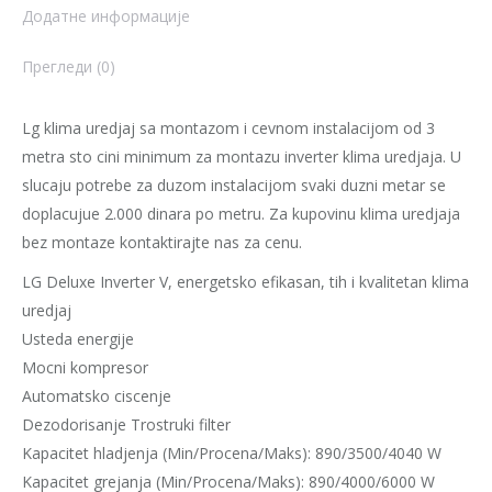
Додатне информације
Прегледи (0)
Lg klima uredjaj sa montazom i cevnom instalacijom od 3
metra sto cini minimum za montazu inverter klima uredjaja. U
slucaju potrebe za duzom instalacijom svaki duzni metar se
doplacujue 2.000 dinara po metru. Za kupovinu klima uredjaja
bez montaze kontaktirajte nas za cenu.
LG Deluxe Inverter V, energetsko efikasan, tih i kvalitetan klima
uredjaj
Usteda energije
Mocni kompresor
Automatsko ciscenje
Dezodorisanje Trostruki filter
Kapacitet hladjenja (Min/Procena/Maks): 890/3500/4040 W
Kapacitet grejanja (Min/Procena/Maks): 890/4000/6000 W