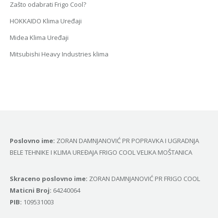
Zašto odabrati Frigo Cool?
HOKKAIDO Klima Uređaji
Midea Klima Uređaji
Mitsubishi Heavy Industries klima
Poslovno ime:
ZORAN DAMNJANOVIĆ PR POPRAVKA I UGRADNJA
BELE TEHNIKE I KLIMA UREĐAJA FRIGO COOL VELIKA MOŠTANICA
Skraceno poslovno ime:
ZORAN DAMNJANOVIĆ PR FRIGO COOL
Маticni Broj:
64240064
PIB:
109531003