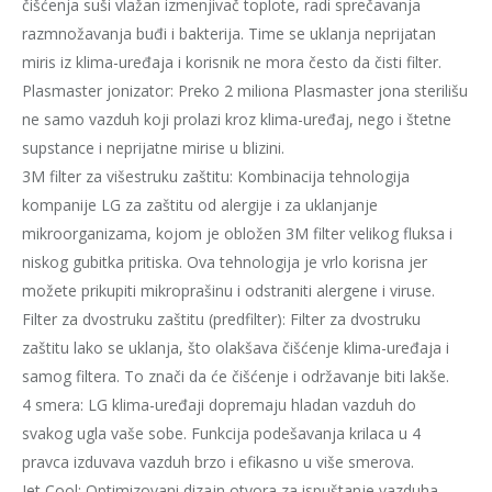
čišćenja suši vlažan izmenjivač toplote, radi sprečavanja
razmnožavanja buđi i bakterija. Time se uklanja neprijatan
miris iz klima-uređaja i korisnik ne mora često da čisti filter.
Plasmaster jonizator: Preko 2 miliona Plasmaster jona sterilišu
ne samo vazduh koji prolazi kroz klima-uređaj, nego i štetne
supstance i neprijatne mirise u blizini.
3M filter za višestruku zaštitu: Kombinacija tehnologija
kompanije LG za zaštitu od alergije i za uklanjanje
mikroorganizama, kojom je obložen 3M filter velikog fluksa i
niskog gubitka pritiska. Ova tehnologija je vrlo korisna jer
možete prikupiti mikroprašinu i odstraniti alergene i viruse.
Filter za dvostruku zaštitu (predfilter): Filter za dvostruku
zaštitu lako se uklanja, što olakšava čišćenje klima-uređaja i
samog filtera. To znači da će čišćenje i održavanje biti lakše.
4 smera: LG klima-uređaji dopremaju hladan vazduh do
svakog ugla vaše sobe. Funkcija podešavanja krilaca u 4
pravca izduvava vazduh brzo i efikasno u više smerova.
Jet Cool: Optimizovani dizajn otvora za ispuštanje vazduha