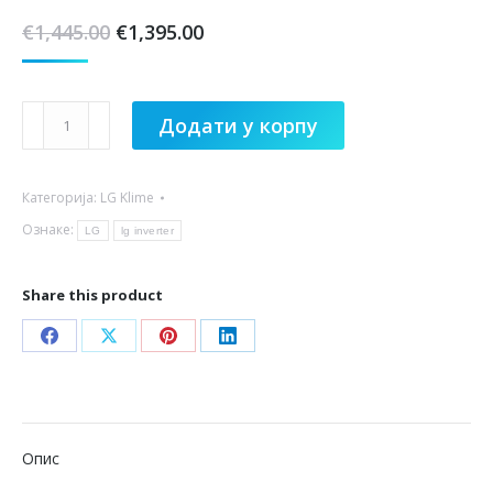
Оригинална
Тренутна
€
1,445.00
€
1,395.00
цена
цена
је
је:
LG
била:
€1,395.00.
Додати у корпу
klima
€1,445.00.
DC12RK
Категорија:
LG Klime
Deluxe
Inverter
Ознаке:
LG
lg inverter
Sa
Ugradnjom
Share this product
количина
Share
Share
Share
Share
on
on
on
on
Facebook
X
Pinterest
LinkedIn
Опис