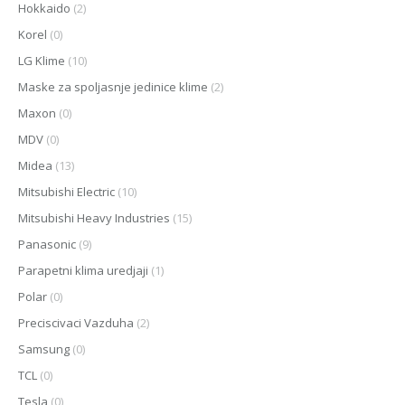
Hokkaido
(2)
Korel
(0)
LG Klime
(10)
Maske za spoljasnje jedinice klime
(2)
Maxon
(0)
MDV
(0)
Midea
(13)
Mitsubishi Electric
(10)
Mitsubishi Heavy Industries
(15)
Panasonic
(9)
Parapetni klima uredjaji
(1)
Polar
(0)
Preciscivaci Vazduha
(2)
Samsung
(0)
TCL
(0)
Tesla
(0)