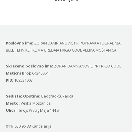
album:
Poslovno ime:
ZORAN DAMNJANOVIĆ PR POPRAVKA I UGRADNJA
BELE TEHNIKE I KLIMA UREĐAJA FRIGO COOL VELIKA MOŠTANICA
Skraceno poslovno ime:
ZORAN DAMNJANOVIĆ PR FRIGO COOL
Маticni Broj:
64240064
PIB:
109531003
Sediste: Opstina:
Beograd-Čukarica
Mesto:
Velika Moštanica
Ulica i broj:
Prvog Maja 144 a
011/ 630 96 88 Kancelarija