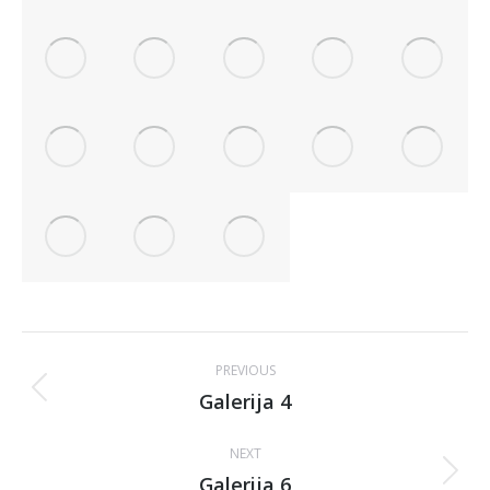
Album
PREVIOUS
navigation
Galerija 4
Previous
album:
NEXT
Galerija 6
Next