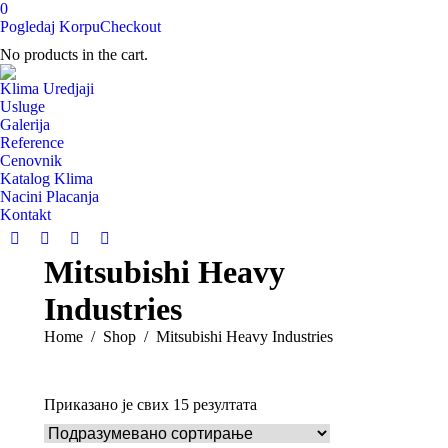
0
Pogledaj Korpu
Checkout
No products in the cart.
Klima Uredjaji
Usluge
Galerija
Reference
Cenovnik
Katalog Klima
Nacini Placanja
Kontakt
Facebook
X
Pinterest
YouTube
Mitsubishi Heavy
page
page
page
page
opens
opens
opens
opens
Industries
in
in
in
in
new
new
new
new
You are here:
Home
Shop
Mitsubishi Heavy Industries
window
window
window
window
Приказано је свих 15 резултата