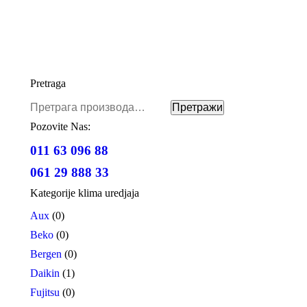
Mitsubishi Heavy Industries Klima SRK71ZR-WF
Sa Ugradnjom
Оригинална
Тренутна
€
2,720.00
€
2,490.00
цена
цена
Додати у корпу
је
је:
Pretraga
била:
€2,490.00.
Претрага
€2,720.00.
Претражи
за:
Pozovite Nas:
011 63 096 88
061 29 888 33
Kategorije klima uredjaja
Aux
(0)
Beko
(0)
Bergen
(0)
Daikin
(1)
Fujitsu
(0)