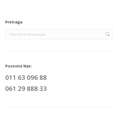
била:
€645.00.
€685.00.
Pretraga
Pozovite Nas:
011 63 096 88
061 29 888 33