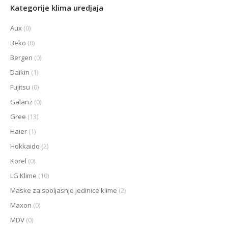
Kategorije klima uredjaja
Aux
(0)
Beko
(0)
Bergen
(0)
Daikin
(1)
Fujitsu
(0)
Galanz
(0)
Gree
(13)
Haier
(1)
Hokkaido
(2)
Korel
(0)
LG Klime
(10)
Maske za spoljasnje jedinice klime
(2)
Maxon
(0)
MDV
(0)