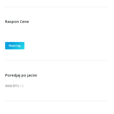
Raspon Cene
Минимална
Максимална
цена
цена
Филтер
Poredjaj po jacini
9000 BTU
(1)