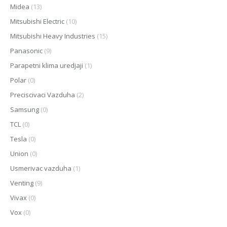
Midea
(13)
Mitsubishi Electric
(10)
Mitsubishi Heavy Industries
(15)
Panasonic
(9)
Parapetni klima uredjaji
(1)
Polar
(0)
Preciscivaci Vazduha
(2)
Samsung
(0)
TCL
(0)
Tesla
(0)
Union
(0)
Usmerivac vazduha
(1)
Venting
(9)
Vivax
(0)
Vox
(0)