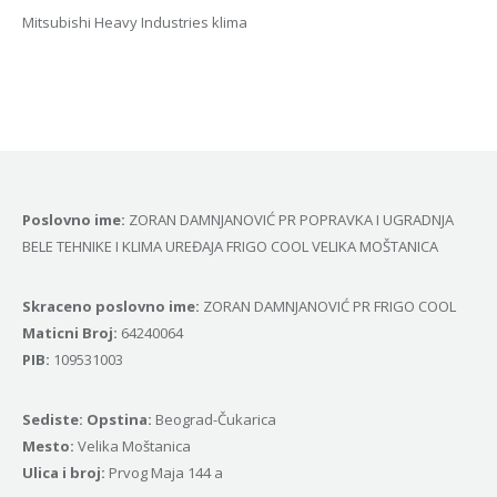
Mitsubishi Heavy Industries klima
Poslovno ime:
ZORAN DAMNJANOVIĆ PR POPRAVKA I UGRADNJA
BELE TEHNIKE I KLIMA UREĐAJA FRIGO COOL VELIKA MOŠTANICA
Skraceno poslovno ime:
ZORAN DAMNJANOVIĆ PR FRIGO COOL
Маticni Broj:
64240064
PIB:
109531003
Sediste: Opstina:
Beograd-Čukarica
Mesto:
Velika Moštanica
Ulica i broj:
Prvog Maja 144 a