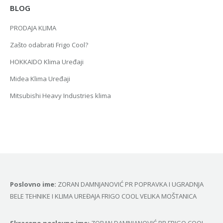
BLOG
PRODAJA KLIMA
Zašto odabrati Frigo Cool?
HOKKAIDO Klima Uređaji
Midea Klima Uređaji
Mitsubishi Heavy Industries klima
Poslovno ime:
ZORAN DAMNJANOVIĆ PR POPRAVKA I UGRADNJA
BELE TEHNIKE I KLIMA UREĐAJA FRIGO COOL VELIKA MOŠTANICA
Skraceno poslovno ime:
ZORAN DAMNJANOVIĆ PR FRIGO COOL