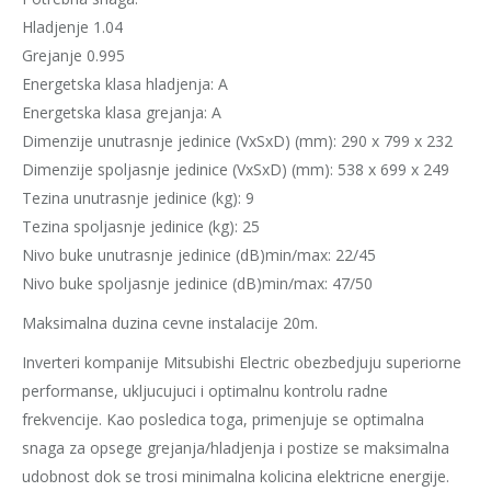
Hladjenje 1.04
Grejanje 0.995
Energetska klasa hladjenja: A
Energetska klasa grejanja: A
Dimenzije unutrasnje jedinice (VxSxD) (mm): 290 x 799 x 232
Dimenzije spoljasnje jedinice (VxSxD) (mm): 538 x 699 x 249
Tezina unutrasnje jedinice (kg): 9
Tezina spoljasnje jedinice (kg): 25
Nivo buke unutrasnje jedinice (dB)min/max: 22/45
Nivo buke spoljasnje jedinice (dB)min/max: 47/50
Maksimalna duzina cevne instalacije 20m.
Inverteri kompanije Mitsubishi Electric obezbedjuju superiorne
performanse, ukljucujuci i optimalnu kontrolu radne
frekvencije. Kao posledica toga, primenjuje se optimalna
snaga za opsege grejanja/hladjenja i postize se maksimalna
udobnost dok se trosi minimalna kolicina elektricne energije.