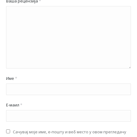
Ваша рецензија
*
Име
*
Е-маил
*
Сачувај моје име, е-пошту и веб место у овом прегледачу