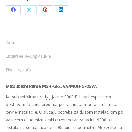
Share
Share
Share
Share
on
on
on
on
Facebook
X
Pinterest
LinkedIn
Опис
Додатне информације
Прегледи (0)
Mitsubishi klima MSH-GF25VA/MUH-GF25VA
Mitsubishi klima uredjaj jacine 9000 Btu sa besplatnom
dostavom. U cenu uredjaja je uracunata montaza i 1 metar
cevne instalacije. U slucaju potrebe za duzom instalacijom po
vazecem cenovniku svaki duzni metar za jacinu 9000 btu
instalacije se naplacujue 2.000 dinara po metru. Ako zelite da