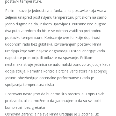
postavki temperature.
Rezim I-save je jednostavna funkcija za postavke koja vraca
zeljenu unapred postavljenu temperaturu pritiskom na samo
jedno dugme na daljinskom upravljacu. Pritisnite isto dugme
dva puta zaredom da biste se odmah vratili na prethodnu
postavku temperature. Koriscenje ove funkcije doprinosi
udobnom radu bez gubitaka, izvrsavanjem postavki klima
uredjaja koje vam najvise odgovaraju i ustedi energije kada
napustate prostoriju ili odlazite na spavanje. Prilikom
nestanaka struje jedinica se automatski ponovo ukljucuje kada
dodje struja. Pametna kontrola brzine ventilatora na spoljnoj
jedinici obezbedjuje optimalne performanse i kada je
spoljasnja temperatura niska.
Postovani nastojimo da budemo što preciznija u opisu svih
proizvoda, ali ne možemo da garantujemo da su svi opisi
kompletni i bez grešaka.
Osnovna garancija na sve klima uredjaje je 3 godine, uz