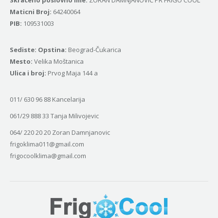
Маticni Broj:
64240064
PIB:
109531003
Sediste: Opstina:
Beograd-Čukarica
Mesto:
Velika Moštanica
Ulica i broj:
Prvog Maja 144 a
011/ 630 96 88 Kancelarija
061/29 888 33 Tanja Milivojevic
064/ 220 20 20 Zoran Damnjanovic
frigoklima011@gmail.com
frigocoolklima@gmail.com