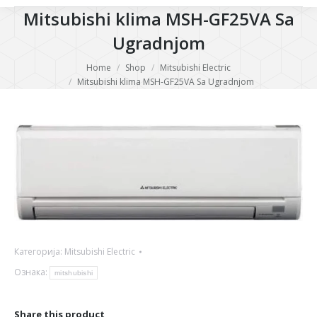
Mitsubishi klima MSH-GF25VA Sa
Ugradnjom
You are here:
Home
Shop
Mitsubishi Electric
Mitsubishi klima MSH-GF25VA Sa Ugradnjom
Категорија:
Mitsubishi Electric
Ознака:
mitshubishi
Share this product