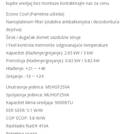
kupite uredjaj bez montaze kontaktirajte nas za cenu.
Econo Cool (Pametna ušteda)
Nanoplatinum filter (stabilna antibakterijska i dezodorišuća
dejstva)
Širok i dugačak domet vazdušne struje
I Feel kontrola memoriše odgovarajuće temperature
Kapacitet (hlađenje/grejanje): 2.65 kW / 3 kW
Potrošnja (hlađenje/grejanje): 0.82 kW / 0.82 kW
Hlađenje: +21 ~ +46
Grejanje: -10 ~ +24
Unutrasnja jedinica: MSHGF25VA
Spoljasnja jedinica: MUHGF25VA
Kapacitet klima uredjaja: 9000BTU
EER SEER: 5.1 W/W
COP SCOP: 3.8 W/W
Rashladni fluid:R 410A
Potrebna snaga: