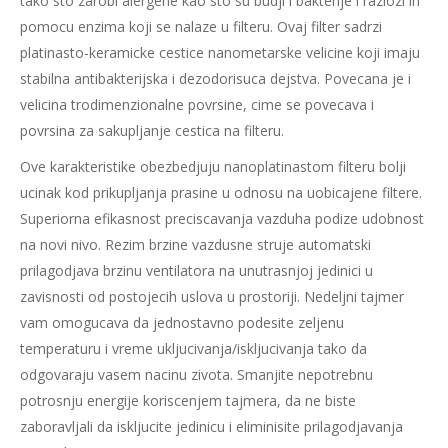
tako sto zarobi alergene kao sto su budji i bakterije i razlozi ih
pomocu enzima koji se nalaze u filteru. Ovaj filter sadrzi
platinasto-keramicke cestice nanometarske velicine koji imaju
stabilna antibakterijska i dezodorisuca dejstva. Povecana je i
velicina trodimenzionalne povrsine, cime se povecava i
povrsina za sakupljanje cestica na filteru.
Ove karakteristike obezbedjuju nanoplatinastom filteru bolji
ucinak kod prikupljanja prasine u odnosu na uobicajene filtere.
Superiorna efikasnost preciscavanja vazduha podize udobnost
na novi nivo. Rezim brzine vazdusne struje automatski
prilagodjava brzinu ventilatora na unutrasnjoj jedinici u
zavisnosti od postojecih uslova u prostoriji. Nedeljni tajmer
vam omogucava da jednostavno podesite zeljenu
temperaturu i vreme ukljucivanja/iskljucivanja tako da
odgovaraju vasem nacinu zivota. Smanjite nepotrebnu
potrosnju energije koriscenjem tajmera, da ne biste
zaboravljali da iskljucite jedinicu i eliminisite prilagodjavanja