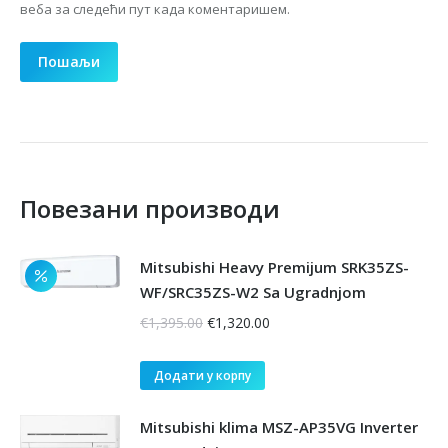
веба за следећи пут када коментаришем.
Повезани производи
Mitsubishi Heavy Premijum SRK35ZS-
WF/SRC35ZS-W2 Sa Ugradnjom
Оригинална
Тренутна
€
1,395.00
€
1,320.00
цена
цена
је
је:
Додати у корпу
била:
€1,320.00.
€1,395.00.
Mitsubishi klima MSZ-AP35VG Inverter