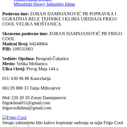
Mitsubishi Heavy Industries klima
Poslovno ime:
ZORAN DAMNJANOVIĆ PR POPRAVKA I
UGRADNJA BELE TEHNIKE I KLIMA UREĐAJA FRIGO
COOL VELIKA MOŠTANICA
Skraceno poslovno ime:
ZORAN DAMNJANOVIĆ PR FRIGO
COOL
Маticni Broj:
64240064
PIB:
109531003
Sediste: Opstina:
Beograd-Čukarica
Mesto:
Velika Moštanica
Ulica i broj:
Prvog Maja 144 a
011/ 630 96 88 Kancelarija
061/29 888 33 Tanja Milivojevic
064/ 220 20 20 Zoran Damnjanovic
frigoklima011@gmail.com
frigocoolklima@gmail.com
Strogo zabranjeno bilo kakvo kopiranje sadrzaja sa sajta Frigo Cool