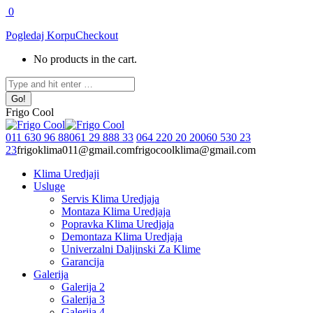
Skip
0
to
Pogledaj Korpu
Checkout
content
No products in the cart.
Search:
Frigo Cool
011 630 96 88
061 29 888 33
064 220 20 20
060 530 23
23
frigoklima011@gmail.com
frigocoolklima@gmail.com
Klima Uredjaji
Usluge
Servis Klima Uredjaja
Montaza Klima Uredjaja
Popravka Klima Uredjaja
Demontaza Klima Uredjaja
Univerzalni Daljinski Za Klime
Garancija
Galerija
Galerija 2
Galerija 3
Galerija 4