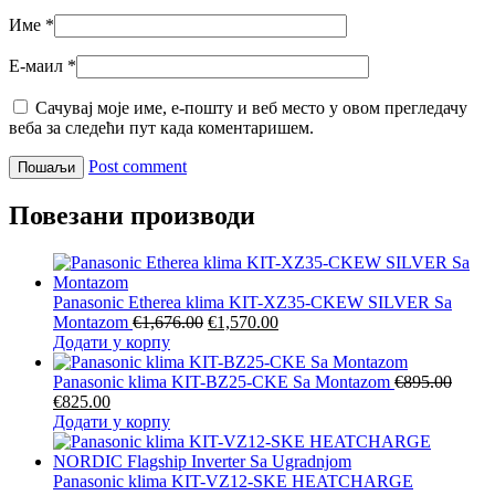
Име
*
Е-маил
*
Сачувај моје име, е-пошту и веб место у овом прегледачу
веба за следећи пут када коментаришем.
Post comment
Повезани производи
Panasonic Etherea klima KIT-XZ35-CKEW SILVER Sa
Оригинална
Тренутна
Montazom
€
1,676.00
€
1,570.00
цена
цена
Додати у корпу
је
је:
била:
€1,570.00.
Panasonic klima KIT-BZ25-CKE Sa Montazom
€
895.00
Оригинална
Тренутна
€1,676.00.
€
825.00
цена
цена
Додати у корпу
је
је:
била:
€825.00.
€895.00.
Panasonic klima KIT-VZ12-SKE HEATCHARGE