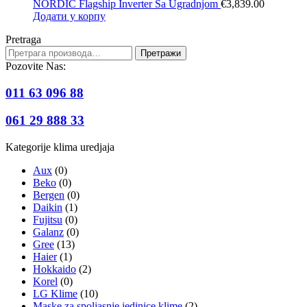
NORDIC Flagship Inverter Sa Ugradnjom
€
3,839.00
Додати у корпу
Pretraga
Претрага
Претражи
за:
Pozovite Nas:
011 63 096 88
061 29 888 33
Kategorije klima uredjaja
Aux
(0)
Beko
(0)
Bergen
(0)
Daikin
(1)
Fujitsu
(0)
Galanz
(0)
Gree
(13)
Haier
(1)
Hokkaido
(2)
Korel
(0)
LG Klime
(10)
Maske za spoljasnje jedinice klime
(2)