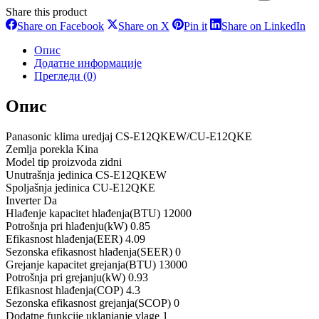
Share this product
Share
Share
Share
Sh
Share on Facebook
Share on X
Pin it
Share on LinkedIn
on
on
on
on
Facebook
X
Pinterest
Li
Опис
Додатне информације
Прегледи (0)
Опис
Panasonic klima uredjaj CS-E12QKEW/CU-E12QKE
Zemlja porekla Kina
Model tip proizvoda zidni
Unutrašnja jedinica CS-E12QKEW
Spoljašnja jedinica CU-E12QKE
Inverter Da
Hlađenje kapacitet hlađenja(BTU) 12000
Potrošnja pri hlađenju(kW) 0.85
Efikasnost hlađenja(EER) 4.09
Sezonska efikasnost hlađenja(SEER) 0
Grejanje kapacitet grejanja(BTU) 13000
Potrošnja pri grejanju(kW) 0.93
Efikasnost hlađenja(COP) 4.3
Sezonska efikasnost grejanja(SCOP) 0
Dodatne funkcije uklanjanje vlage 1