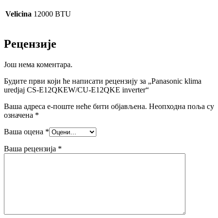
Velicina
12000 BTU
Рецензије
Још нема коментара.
Будите први који ће написати рецензију за „Panasonic klima
uredjaj CS-E12QKEW/CU-E12QKE inverter“
Ваша адреса е-поште неће бити објављена.
Неопходна поља су
означена
*
Ваша оцена
*
Ваша рецензија
*