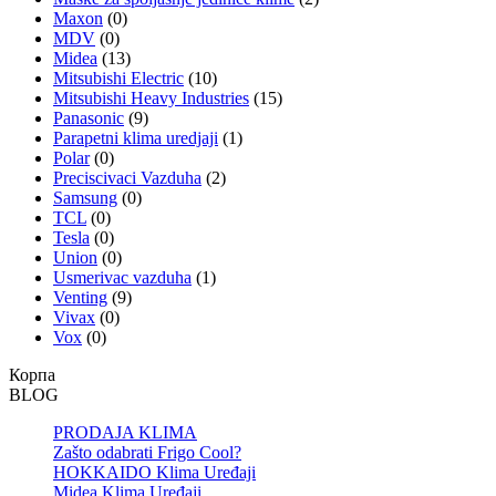
Maxon
(0)
MDV
(0)
Midea
(13)
Mitsubishi Electric
(10)
Mitsubishi Heavy Industries
(15)
Panasonic
(9)
Parapetni klima uredjaji
(1)
Polar
(0)
Preciscivaci Vazduha
(2)
Samsung
(0)
TCL
(0)
Tesla
(0)
Union
(0)
Usmerivac vazduha
(1)
Venting
(9)
Vivax
(0)
Vox
(0)
Корпа
BLOG
PRODAJA KLIMA
Zašto odabrati Frigo Cool?
HOKKAIDO Klima Uređaji
Midea Klima Uređaji