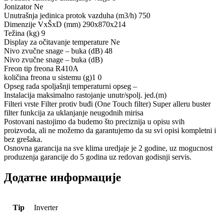
Jonizator Ne
Unutrašnja jedinica protok vazduha (m3/h) 750
Dimenzije VxŠxD (mm) 290x870x214
Težina (kg) 9
Display za očitavanje temperature Ne
Nivo zvučne snage – buka (dB) 48
Nivo zvučne snage – buka (dB)
Freon tip freona R410A
količina freona u sistemu (g)1 0
Opseg rada spoljašnji temperaturni opseg –
Instalacija maksimalno rastojanje unutr/spolj. jed.(m)
Filteri vrste Filter protiv buđi (One Touch filter) Super alleru buster
filter funkcija za uklanjanje neugodnih mirisa
Postovani nastojimo da budemo što preciznija u opisu svih
proizvoda, ali ne možemo da garantujemo da su svi opisi kompletni i
bez grešaka.
Osnovna garancija na sve klima uredjaje je 2 godine, uz mogucnost
produzenja garancije do 5 godina uz redovan godisnji servis.
Додатне информације
Tip
Inverter