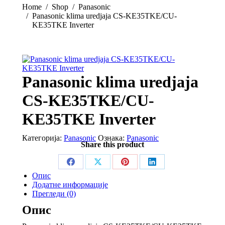
new
new
new
new
You are here:
Home
Shop
Panasonic
window
window
window
window
Panasonic klima uredjaja CS-KE35TKE/CU-
KE35TKE Inverter
Panasonic klima uredjaja
CS-KE35TKE/CU-
KE35TKE Inverter
Категорија:
Panasonic
Ознака:
Panasonic
Share this product
Share
Share
Share
Share
Опис
on
on
on
on
Додатне информације
Прегледи (0)
Facebook
X
Pinterest
LinkedIn
Опис