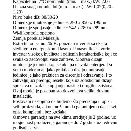
Kapacitet na -7°C nominalni (min. – max.) kW: 2,60
Ulazna snaga nominalni (min. – max.) kW: 1,05(0,20-
1,29)
Nivo buke dB: 38/30/20
Dimenzije unutrasnje jedinice: 290 x 850 x 199mm
Dimenzije spoljasnje jedinice: 542 x 780 x 289mm
Wi-fi kontrola opciono
Zemlja porekla: Malezija
Extra tih od samo 20dB, pouzdan inverter sa ekstra
stedljivom energetskom klasom. Panasonik je stvorio
inverter visokog kvaliteta i odlicnih karakteristika koji ce
svakako zadovoljiti vase zahteve. Modran dizajn
unutrasnje jedinice koji se uklapa u svaki enterijer. Da
vema moderan ali jako praktican dizajn unutrasnje
jedinice je jako praktican za ciscenje i odrzavanje. I to
zahvaljujuci prednjoj resetki koja uz sofisticiran dizajn
sprecava ulazak i skupljanje prasine i drugih necistoca.
Ovaj model je poseban sto dozvoljava veliku duzinu
instalacije.
Postovani nastojimo da budemo što preciznija u opisu
svih proizvoda, ali ne možemo da garantujemo da su svi
opisi kompletni i bez grešaka.
Osnovna garancija na sve klima uredjaje je 2 godine, uz
mogucnost produzenja garancije do 7 godina uz redovan
godisnji servis.