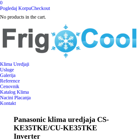
0
Pogledaj Korpu
Checkout
No products in the cart.
Klima Uredjaji
Usluge
Galerija
Reference
Cenovnik
Katalog Klima
Nacini Placanja
Kontakt
Facebook
X
Pinterest
YouTube
Panasonic klima uredjaja CS-
page
page
page
page
KE35TKE/CU-KE35TKE
opens
opens
opens
opens
in
in
in
in
Inverter