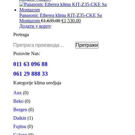
је
је:
била:
€825.00.
€895.00.
Panasonic Etherea klima KIT-Z35-CKE Sa
Оригинална
Тренутна
Montazom
€
1,635.00
€
1,530.00
цена
цена
Додати у корпу
је
је:
Pretraga
била:
€1,530.00.
€1,635.00.
Претрага
Претражи
за:
Pozovite Nas:
011 63 096 88
061 29 888 33
Kategorije klima uredjaja
Aux
(0)
Beko
(0)
Bergen
(0)
Daikin
(1)
Fujitsu
(0)
Galanz
(0)