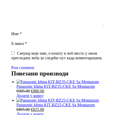
Име
*
Е-маил
*
Сачувај моје име, е-пошту и веб место у овом
прегледачу веба за следећи пут када коментаришем.
Post comment
Повезани производи
Panasonic klima KIT-BZ35-CKE Sa Montazom
Оригинална
Тренутна
€
905.00
€
880.00
цена
цена
Додати у корпу
је
је:
била:
€880.00.
Panasonic klima KIT-BZ25-CKE Sa Montazom
€905.00.
Оригинална
Тренутна
€
895.00
€
825.00
цена
цена
Додати у корпу