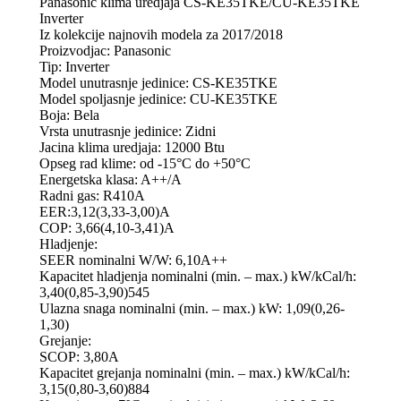
Panasonic klima uredjaja CS-KE35TKE/CU-KE35TKE
Inverter
Iz kolekcije najnovih modela za 2017/2018
Proizvodjac: Panasonic
Tip: Inverter
Model unutrasnje jedinice: CS-KE35TKE
Model spoljasnje jedinice: CU-KE35TKE
Boja: Bela
Vrsta unutrasnje jedinice: Zidni
Jacina klima uredjaja: 12000 Btu
Opseg rad klime: od -15°C do +50°C
Energetska klasa: A++/A
Radni gas: R410A
EER:3,12(3,33-3,00)A
COP: 3,66(4,10-3,41)A
Hladjenje:
SEER nominalni W/W: 6,10A++
Kapacitet hladjenja nominalni (min. – max.) kW/kCal/h:
3,40(0,85-3,90)545
Ulazna snaga nominalni (min. – max.) kW: 1,09(0,26-
1,30)
Grejanje:
SCOP: 3,80A
Kapacitet grejanja nominalni (min. – max.) kW/kCal/h:
3,15(0,80-3,60)884